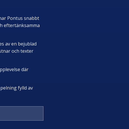
 har Pontus snabbt
och eftertänksamma
es av en bejublad
tnar och texter
pplevelse där
elning fylld av