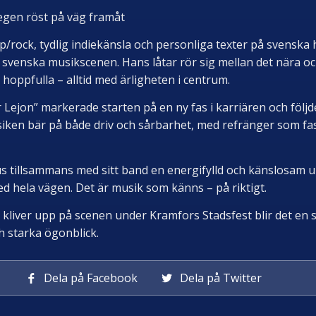
egen röst på väg framåt
/rock, tydlig indiekänsla och personliga texter på svenska
n svenska musikscenen. Hans låtar rör sig mellan det nära 
ch hoppfulla – alltid med ärligheten i centrum.
 Lejon” markerade starten på en ny fas i karriären och följd
iken bär på både driv och sårbarhet, med refränger som fas
us tillsammans med sitt band en energifylld och känslosam u
ed hela vägen. Det är musik som känns – på riktigt.
liver upp på scenen under Kramfors Stadsfest blir det en sp
h starka ögonblick.
Dela på Facebook
Dela på Twitter