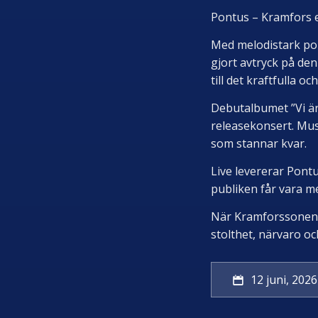
Pontus – Kramfors 
Med melodistark pop
gjort avtryck på de
till det kraftfulla o
Debutalbumet ”Vi är
releasekonsert. Mus
som stannar kvar.
Live levererar Pont
publiken får vara m
När Kramforssonen k
stolthet, närvaro oc
12 juni, 2026